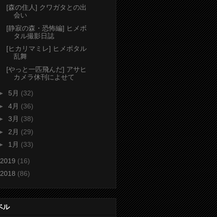
[森の住人] クワガタとの出
会い
[静寂の森・恐怖編] ヒメボ
タル撮影日誌
[ヒカリマミレ] ヒメボタル
乱舞
[やっと一匹飛んだ] アサヒ
カメラ休刊によせて
►
5月
(32)
►
4月
(36)
►
3月
(38)
►
2月
(29)
►
1月
(33)
2019
(16)
2018
(86)
ベル