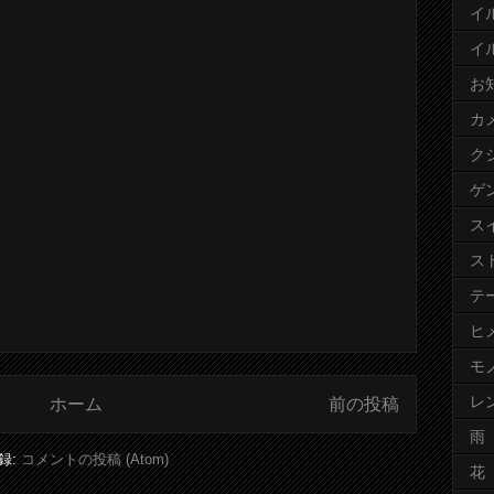
イ
イ
お
カ
ク
ゲ
ス
ス
テ
ヒ
モ
レ
ホーム
前の投稿
雨
録:
コメントの投稿 (Atom)
花