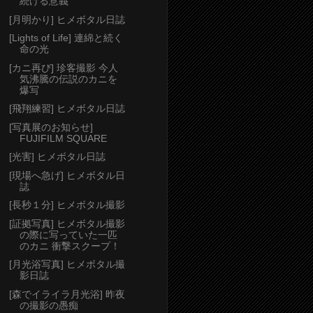
続ける意義
[月明かり] ヒメボタル日誌
[Lights of Life] 連綿と続く
命の光
[カニ再び] 珍客撮影 今人
気沸騰の伝説のカニを
爆写
[飛翔練習] ヒメボタル日誌
[写真展のお知らせ]
FUJIFILM SQUARE
[光害] ヒメボタル日誌
[現場へ急げ] ヒメボタル日
誌
[長秒１分] ヒメボタル撮影
[証拠写真] ヒメボタル撮影
の際に写っていた一匹
のカニ 衝撃スクープ！
[月光浴写真] ヒメボタル撮
影日誌
[森でイライラ月光浴] 昨夜
の撮影の愚痴