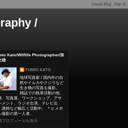
aphy /
io Kato/Wilflife Photographer/加
文雄
FUMIO KATO
地球写真家 / 国内外の自
然やイルカやクジラなど
生き物の写真を撮影。
雑誌での執筆活動の他、
演、写真展、ワークショップ、アサ
ンメント、ラジオ出演、テレビ出
、講師など幅広く活動中。 ＊ヒメボ
ル撮影の第一人者。
細プロフィールを表示