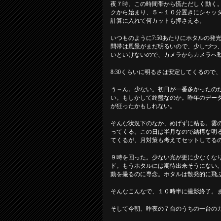
夜７時。この時間帯から慌ただしく動く
クから始まり、５～１０分置きにシャッ
計算に入れて何カットも押さえる。
いつものように7:50あたりにホタルの
間帯は風景がまだ明るいので、少しづつ
いといけないので、カメラからカメラへ
8:30くらいに明るさは安定してくるの
う～ん。少ない。初日が一番多かったの
い。もしかして終盤なのか。昨年のデー
が狂ったかもしれない。
そんな状況下のなか、めげずに粘る。雲
ってくる。この日は半月なので結構な明
てくるが、月対策も考えてセットしてる
９時を回った。少ない光が更に少なくな
ド。もうホタルには期待出来そうにない
動を撮るのに専念。ホタルは散発的に飛
そんなこんなで、１０時半に撮影終了。
そして今朝、昨夜の７台のうちの一台の