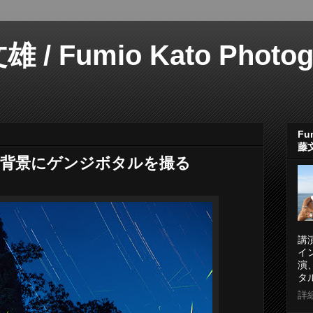
 Fumio Kato Photogr
Fum
藤
星を背景にゲンジボタルを撮る
講
イ
演
タ
詳