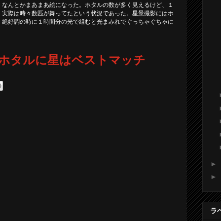
、なんとかまあまあ絵になった。ホタルの数が多く見えるけど、１
、実際は時々数匹が舞ってたという状況であった。星景撮影にはホ
。絶好調の時に１時間分の光で組むと光まみれでぐっちゃぐちゃに
ホタルに星はベストマッチ
►
►
ラ