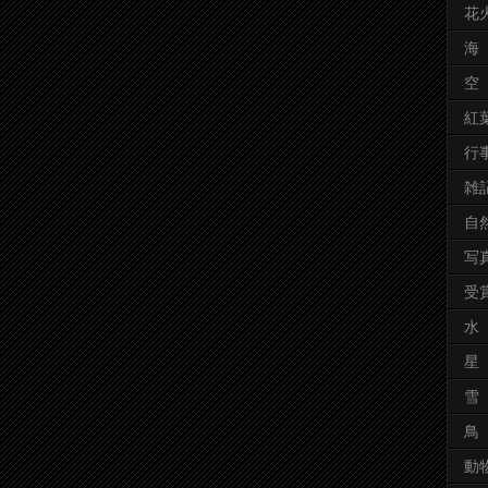
花
海
空
紅
行
雑
自
写
受
水
星
雪
鳥
動