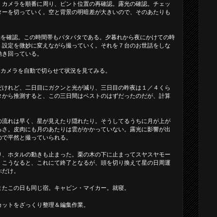
。カメラを順番に周り、ピント位置の再確認。露光の確認。チェッ
ターを切っていく。空と背景の明暗差が大きいので、そのあたりも
発光を確認。この時間帯もバタバタである。夕暮れから夜にかけての時
、設定を微妙に変えながら撮っていく。それを７台のお世話をしな
動き回っている。
で、カメラを自動で切らせて状況を見てみる。
だけれど、二日目にガクンと光が減り、三日目の昨夜は１／４くら
タから推測すると、この三日間はベストのはずだったのだが、計算
の流れは早く、星が見えたり隠れたり。そうしてるうちに月が上が
るさ。皮肉にも月のあたりは雲がかかっていない。露光に影響が出
ので平然と撮っていられる。
り、ホタルの動きも止まった。栗の木の下に止まってスヤスヤモー
。こうなると、これにて終了となるが、頭を切り換えて星の日周運
ぶだけ。
またこの日も同じ宿。キャビン・マイカー。就寝。
カットをざっくり整理＆編集作業。