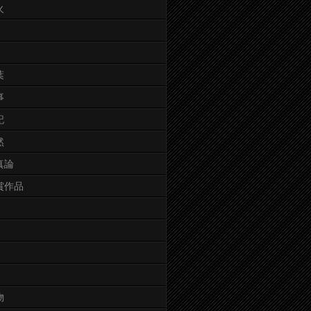
火
葉
事
記
然
真論
賞作品
物