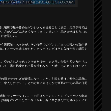
同じ場所で星を絡めたゲンジさんを撮ることに決定。天気予報では
が、月がどんどん大きくなってきているので、星絡ませはもうこの
うには厳しい。
いう選択肢もあったが、その場所での
ゲンジボタル
の飛ぶ位置が把
頭にイメージ出来るからだ。セッティングは空を入れた形で構図を
ル。空の入れ方を色々と考えた場合、カメラの台数が多い方がリス
狙って、雲に邪魔されて星が撮れなかった時、そのカットはイマイ
夜の雨でせせらぎが豪流になっていた。川際を避けて安全な場所に
で、念入りにセット。どの方角に向けるかで画面の中での星の日周
の間にディナータイム。この日はソーミンチャンプルーという豪華
。お湯を注いで３分で出来上がり。緑に囲まれた中で食べるディナ