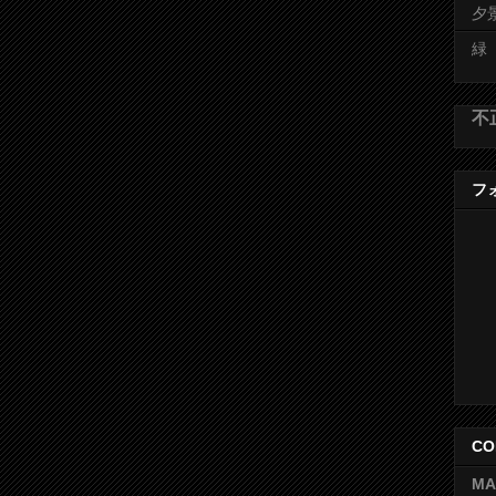
夕
緑
不
フォ
CO
MA