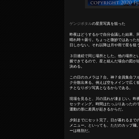
ゲンジボタル
の星景写真を狙った
昨夜はどうするかで自分会議した結果、
晴れ時々曇り。ちょっと微妙ではあった
日しかない。それ以降は月や雨で星を狙
３日連続で同じ場所とした。他の場所と
握できてるので、星と組んだ場合の図が
決める。
この日のカメラは７台。神７全員集合フ
ク分散出来る。例えば空をメインで広く
チとなりボツ写真となるからである。
現場を見ると、川の流れが凄まじい。昨
セッティング。時間はたっぷりあったの
運動の形に差異が起きるからだ。
夕刻までにセット完了。日が暮れるまで
メニュー。といっても、ただのカップ麺
ーは格別だ。