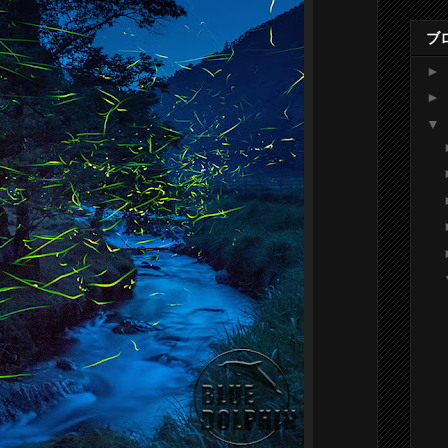
ブ
►
►
▼