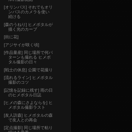
[オリンパス] それでもオリ
ンパスのカメラを使い
続ける
[森のうねり] ヒメボタルが
描く光のカーブ
[街に花]
[アジサイが咲く頃]
[作品量産] 同じ場所で何パ
ターンも撮れる ヒメボ
タル撮影の日々
[戦士の休息] 公園で花撮り
[流れるライン] ヒメボタル
撮影のコツ
[記憶を記録に残す] 雨の日
のヒメボタル日誌
[ヒメの森にさよならを] ヒ
メボタル撮影ラスト
[友人訪森] ヒメボタルの森
で友人との再会
[定点撮影] 同じ場所で粘り