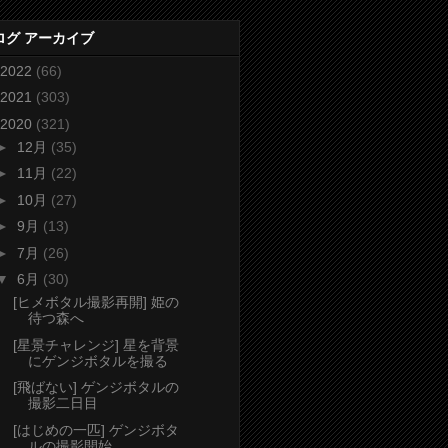
ログ アーカイブ
2022
(66)
2021
(303)
2020
(321)
►
12月
(35)
►
11月
(22)
►
10月
(27)
►
9月
(13)
►
7月
(26)
▼
6月
(30)
[ヒメボタル撮影再開] 姫の
待つ森へ
[星景チャレンジ] 星を背景
にゲンジボタルを撮る
[飛ばない] ゲンジボタルの
撮影二日目
[はじめの一匹] ゲンジボタ
ルの撮影開始