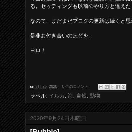
る。セッティングも以前のやり方と違えた
なので、まだまだブログの更新は続くと思
是非お付き合いのほどを。
ヨロ！
on
9月 25, 2020
0 件のコメント:
ラベル:
イルカ
,
海
,
自然
,
動物
2020年9月24日木曜日
[Bubble]