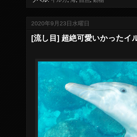
ラベル:
イルカ
,
海
,
自然
,
動物
2020年9月23日水曜日
[流し目] 超絶可愛いかったイ