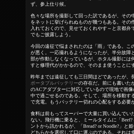
ず、参上仕り候。
色々な場所を撮影して回った訳であるが、その
をネットに挙げられぬものが幾つもある。その
入れておくので、見せておくれやす～と京都弁
でもご披露しよう。
今回の遠征で悩まされたのは「雨」である。こ
が悪く。一応撮れるようになったが、半分故障
部が作動しなくなっているが、ホタル撮影には
すと修理代がかかるので、そのまま使うことに
昨年までは遠征しても三日間ほどであったが、
ポータブルバッテリー
の存在だ。前にも書いたが
のACアダプターに対応しているので現地で画
中で過ごせるのである。そして、場所を移動す
で充電。もうバッテリー切れの心配をする必要
食料は前もってスーパーで大量に買い込んでい
ない。飛行機に乗ると、ミールタイムに「Beef? or
ントから訊かれるが、「Bread? or Noodle
どちらかを選択して口に運ぶのである。それは