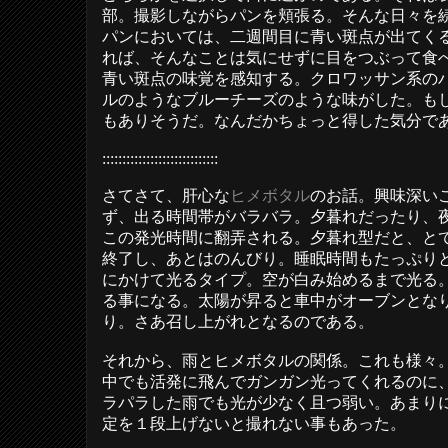
部。撮影しながらパンを頬張る。そんな日々を
パンにおいては、二週間目に青い斑点が出てく
れば、そんなことは気にせずに目をつぶって食
青い斑点の味覚を感知する。クロワッサン系の
ルのようなブルーチーズのような味がした。も
もありそうだ。なんだかちょっと得した気分で
:::::::::::::::::::::::::::::
さてさて、肝心な
ヒメボタル
のお話。興味深い
ず、出る時間帯がバラバラ。夕暮れだったり、
この発光時間に翻弄される。夕暮れ型だと、と
終了し、あとはのんびり。睡眠時間もたっぷり
にかけて光るタイプ。空が白み始めるまで光る
る事になる。太陽が昇ると車中がオーブンとな
り。さあ召し上がれとなるのである。
それから、雨とヒメボタルの関係。これも様々
中でも活発に飛んでガンガン光ってくれるのに
ラパラした雨でも光が少なく且つ弱い。あまり
定を１段上げないと撮れない事もあった。