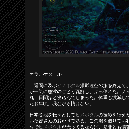
オラ、ケタール！
二週間に及ぶ
ヒメボタル
撮影遠征の旅を終えて
が一気に怒濤のごとく瓦解し、ぶっ倒れた。ノ
丸二日間ほど寝込んでしまった。体重も激減し
たお年頃。我ながら情けなや。
日本各地を転々として
ヒメボタル
の撮影を行え
いた皆さんのおかげである。この場を借りてお
村で
ヒメボタル
が光ってるならば、是非とも情