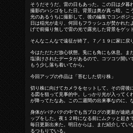
そうだそうだ、雷の日もあった。この日は夕暮
撮影のハシゴをした日。背景は奥が真っ暗。こ
光のあるうちに撮影して、後の編集でコンポジ
日は稲光が走り、何回もフラッシュが焚かれた
げで前撮り無しで雷の光で露光した背景をゲッ
そんなこんなで遠征が終了。７／１９に家に戻
今はただただ放心状態。兎にも角にも休息。ま
塩漬けされたデータがあるので、コツコツ開い
もう少し落ち着いてから。
今回アップの作品は「苔むした切り株」
切り株に向けてカメラをセットして、その背後
る図を狙って見事的中。しっかり光が入ってく
が降ってたなあ。この二週間の出来事なのに、
身体がバテバテの中でも当ブログの更新が途絶
ップをした。夜１２時になる前にムクッと起き
毎日更新出来た。明日からは、まだ紹介してい
るつもりでいる。