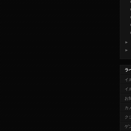
►
►
ラ
イ
イ
お
カ
ク
ゲ