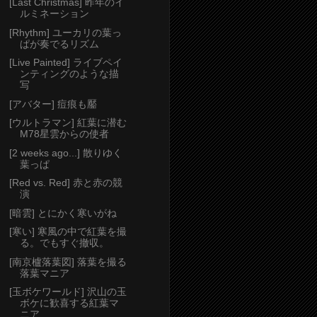
[Last Christmas] 昨年のイ
ルミネーション
[Rhythm] ユーカリの葉っ
ぱが奏でるリズム
[Live Painted] ライブペイ
ンティングのような描
写
[アバター] 痘痕も靨
[ウルトラマン] 紅葉に潜む
M78星雲からの使者
[2 weeks ago...] 散りゆく
葉っぱ
[Red vs. Red] 赤と赤の競
演
[暗雲] とにかく寒いがね
[寒い] 寒風の中で紅葉を撮
る。でもすぐ撤収。
[南京櫨落葉図] 落葉を撮る
落葉マニア
[玉ボケワールド] 沢山の玉
ボケに歓喜する紅葉マ
ニア