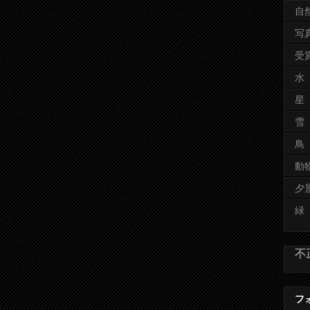
自
写
受
水
星
雪
鳥
動
夕
緑
不
フォ