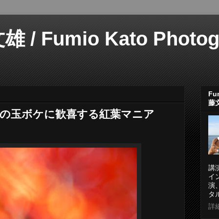
 Fumio Kato Photogr
Fum
藤
沢山の玉ボケに歓喜する紅葉マニア
講
イ
演
タ
詳