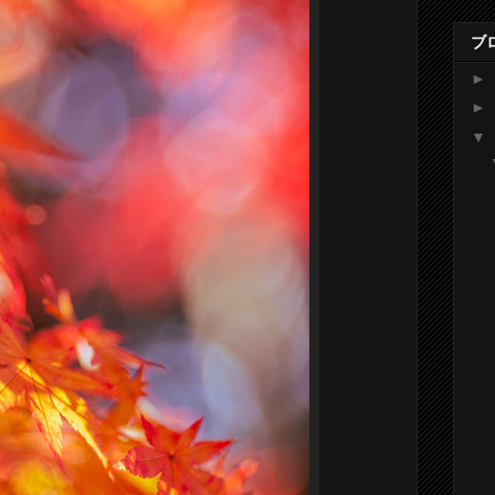
ブ
►
►
▼