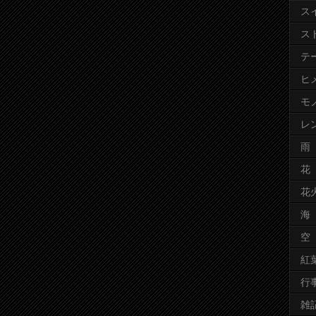
ス
ス
テ
ヒ
モ
レ
雨
花
花
海
空
紅
行
雑