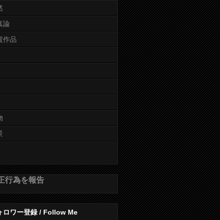
然
真論
賞作品
物
景
正行為を報告
ロワー登録 / Follow Me