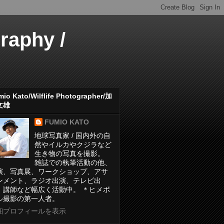
aphy /
io Kato/Wilflife Photographer/加
文雄
FUMIO KATO
地球写真家 / 国内外の自
然やイルカやクジラなど
生き物の写真を撮影。
雑誌での執筆活動の他、
演、写真展、ワークショップ、アサ
ンメント、ラジオ出演、テレビ出
、講師など幅広く活動中。 ＊ヒメボ
ル撮影の第一人者。
細プロフィールを表示