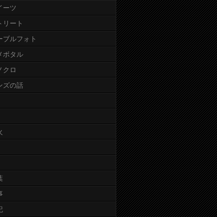
イーツ
トリート
ーブルフォト
メボタル
ノクロ
ンズの話
火
葉
事
記