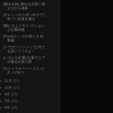
[燃ゆる秋] 燃ゆる光景に萌
えながら撮影
[オレンジから赤へ向けて]
色づく紅葉を撮る
[風にそよぐモミジ] いよい
よ紅葉終盤
[Flare] レンズの楽しさ 紅
葉編
[ドウダンツツジって] 何で
も訊いてくれよ！
[いろんな紅葉] 紅葉マニア
が撮る紅葉の図
[セントラルーパークより]
久々のN.Y.
►
11月
(22)
►
10月
(27)
►
9月
(13)
►
7月
(26)
►
6月
(30)