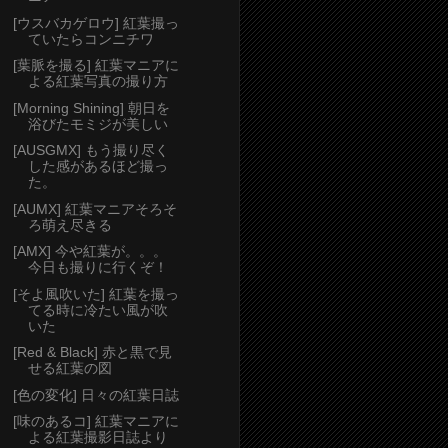
[ウスバカゲロウ] 紅葉撮っ
ていたらコンニチワ
[葉脈を撮る] 紅葉マニアに
よる紅葉写真の撮り方
[Morning Shining] 朝日を
浴びたモミジが美しい
[AUSGMX] もう撮り尽く
した感があるほど撮っ
た。
[AUMX] 紅葉マニアそろそ
ろ萌え尽きる
[AMX] 今や紅葉が。。。
今日も撮りに行くぞ！
[そよ風吹いた] 紅葉を撮っ
てる時に冷たい風が吹
いた
[Red & Black] 赤と黒で見
せる紅葉の図
[色の変化] 日々の紅葉日誌
[味のあるコ] 紅葉マニアに
よる紅葉撮影日誌より