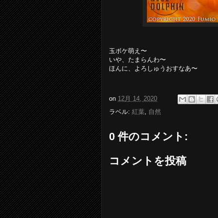
玉ボケ萌え〜
いや、たまらんわ〜
ほんに、よろしゅうおすなあ〜
on
12月 14, 2020
ラベル:
紅葉
,
自然
0 件のコメント:
コメントを投稿